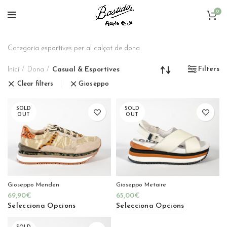
0
Categoria esportives per al calçat de dona
Filters
Inici
Dona
Casual & Esportives
Clear filters
Gioseppo
SOLD
SOLD
OUT
OUT
Gioseppo Menden
Gioseppo Metaire
69,90
€
65,00
€
Selecciona Opcions
Selecciona Opcions