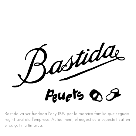
Bastida va ser fundada l'any 1939 per la mateixa família que segueix
regint avui dia l'empresa. Actualment, el negoci està especialitzat en
el calçat multimarca.