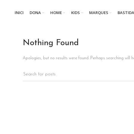
INICI
DONA
HOME
KIDS
MARQUES
BASTID
Nothing Found
Apologies, but no results were found. Perhaps searching will he