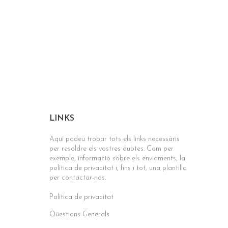
LINKS
Aquí podeu trobar tots els links necessàris
per resoldre els vostres dubtes. Com per
exemple, informació sobre els enviaments, la
política de privacitat i, fins i tot, una plantilla
per contactar-nos.
Política de privacitat
Qüestions Generals