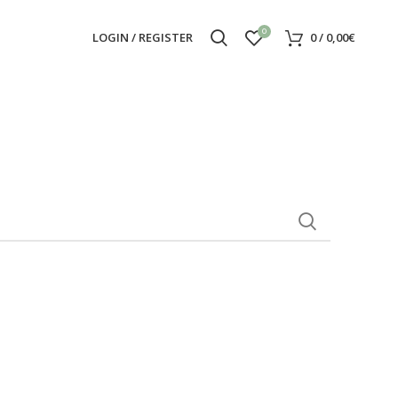
0
LOGIN / REGISTER
0
/
0,00
€