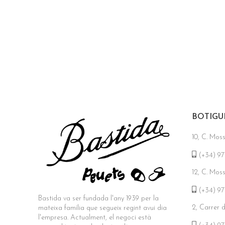
BOTIGU
10, C. Mos
(+34) 97
12, C. Mos
(+34) 97
Bastida va ser fundada l'any 1939 per la
2, Carrer 
mateixa família que segueix regint avui dia
l'empresa. Actualment, el negoci està