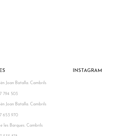
ES
INSTAGRAM
sèn Joan Batalla. Cambrils
7 794 503
sèn Joan Batalla. Cambrils
7 653 970
de les Barques. Cambrils