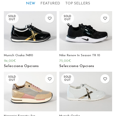
NEW
FEATURED
TOP SELLERS
SOLD
SOLD
OUT
OUT
Munich Osaka 74810
Nike Renew In Season TR 10
94,00
€
75,00
€
Selecciona Opcions
Selecciona Opcions
SOLD
SOLD
OUT
OUT