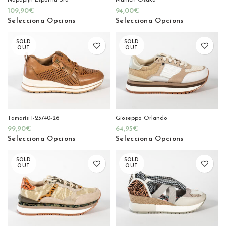
Napapijri Esportiu Sra
Munich Osaka
109,90
€
94,00
€
Selecciona Opcions
Selecciona Opcions
SOLD
SOLD
OUT
OUT
Tamaris 1-23740-26
Gioseppo Orlando
99,90
€
64,95
€
Selecciona Opcions
Selecciona Opcions
SOLD
SOLD
OUT
OUT