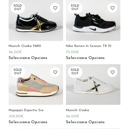
SOLD
SOLD
OUT
OUT
Munich Osaka 74810
Nike Renew In Season TR 10
94,00
€
75,00
€
Selecciona Opcions
Selecciona Opcions
SOLD
SOLD
OUT
OUT
Napapijri Esportiu Sra
Munich Osaka
109,90
€
94,00
€
Selecciona Opcions
Selecciona Opcions