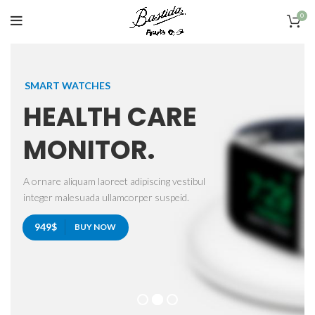
0
SMART WATCHES
HEALTH CARE
MONITOR.
A ornare aliquam laoreet adipiscing vestibul
integer malesuada ullamcorper suspeid.
949$
BUY NOW