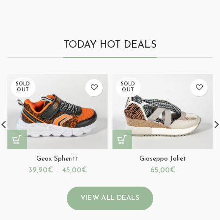
TODAY HOT DEALS
SOLD
SOLD
OUT
OUT
Geox Spheritt
Gioseppo Joliet
39,90
€
–
45,00
€
65,00
€
VIEW ALL DEALS