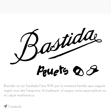
Bastida va ser fundada l'any 1939 per la mateixa família que segueix
regint avui dia l'empresa. Actualment, el negoci està especialitzat en
el calçat multimarca.
Cambrils