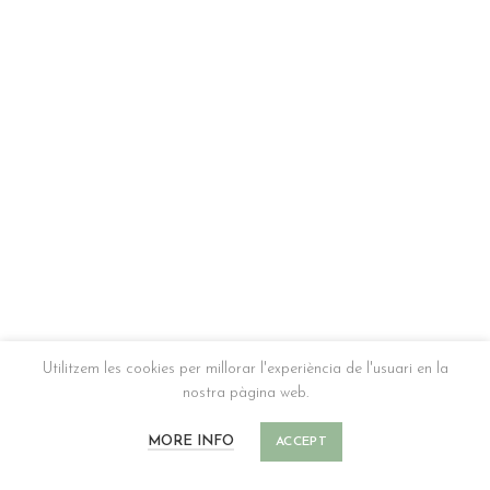
Utilitzem les cookies per millorar l'experiència de l'usuari en la
nostra pàgina web.
LINKS
MORE INFO
ACCEPT
Aquí podeu trobar tots els links necessàris per resoldre els vostres