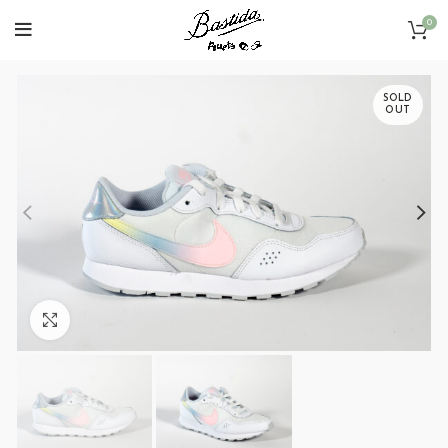
0
SOLD
OUT
Click to enlarge