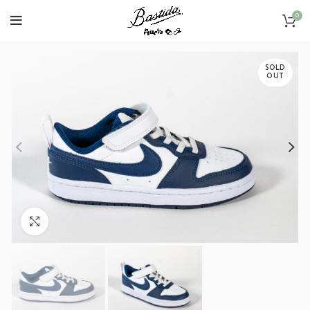
0
SOLD
OUT
Click to enlarge