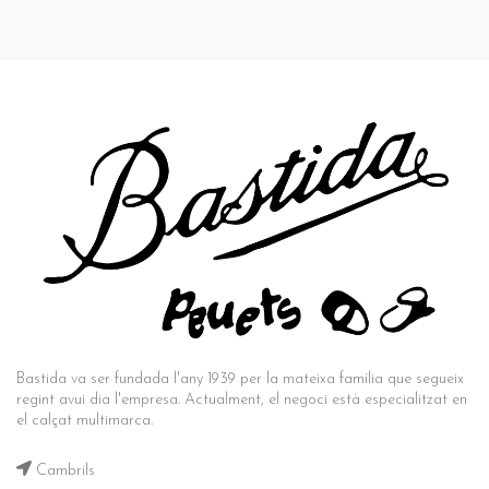
Bastida va ser fundada l'any 1939 per la mateixa família que segueix
regint avui dia l'empresa. Actualment, el negoci està especialitzat en
el calçat multimarca.
Cambrils