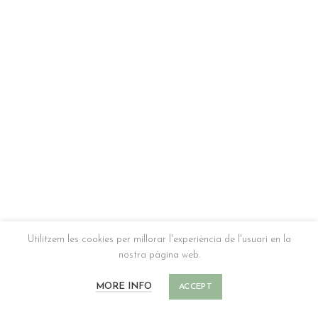
Utilitzem les cookies per millorar l'experiència de l'usuari en la
nostra pàgina web.
LINKS
MORE INFO
ACCEPT
Aquí podeu trobar tots els links necessàris per resoldre els vostres